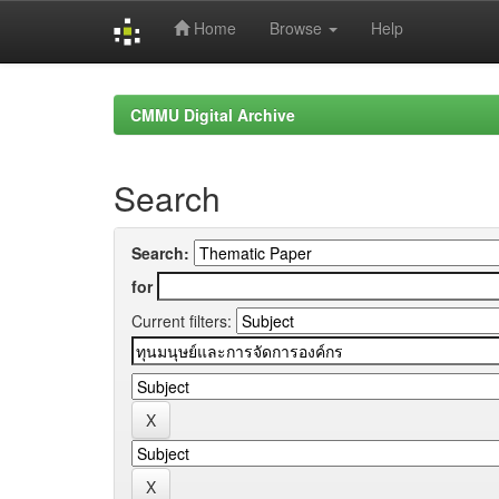
Home
Browse
Help
Skip
navigation
CMMU Digital Archive
Search
Search:
for
Current filters: