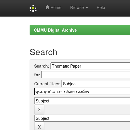
Home
Browse
Help
Skip
navigation
CMMU Digital Archive
Search
Search:
for
Current filters: