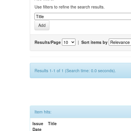
Use filters to refine the search results.
Results/Page
|
Sort items by
Results 1-1 of 1 (Search time: 0.0 seconds).
Item hits:
Issue
Title
Date