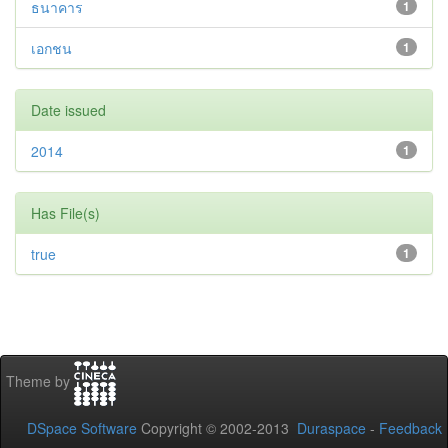
ธนาคาร
1
เอกชน
1
Date issued
2014
1
Has File(s)
true
1
Theme by
DSpace Software
Copyright © 2002-2013
Duraspace
-
Feedback