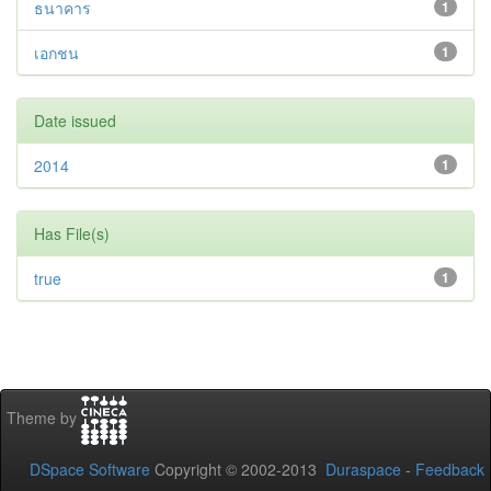
ธนาคาร
1
เอกชน
1
Date issued
2014
1
Has File(s)
true
1
Theme by
DSpace Software
Copyright © 2002-2013
Duraspace
-
Feedback