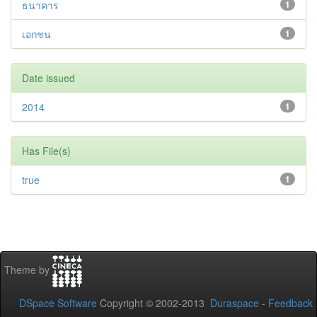
ธนาคาร
1
เอกชน
1
Date issued
2014
1
Has File(s)
true
1
Theme by
DSpace Software
Copyright © 2002-2013
Duraspace
-
Feedback