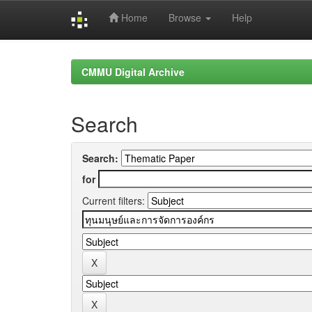
Home
Browse
Help
Skip
navigation
CMMU Digital Archive
Search
Search:
for
Current filters: