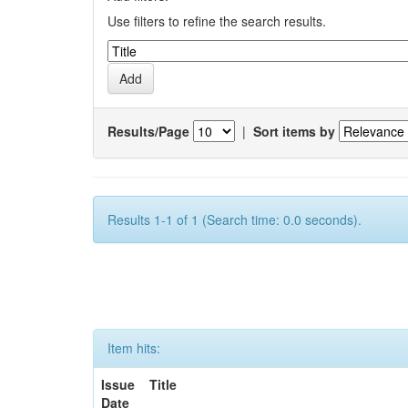
Use filters to refine the search results.
Results/Page
|
Sort items by
Results 1-1 of 1 (Search time: 0.0 seconds).
Item hits:
Issue
Title
Date