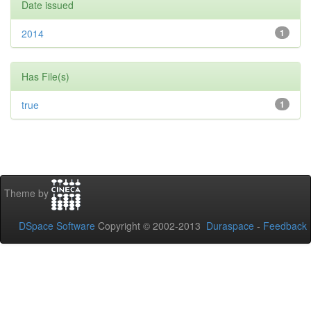
Date issued
2014
1
Has File(s)
true
1
Theme by
DSpace Software
Copyright © 2002-2013
Duraspace
-
Feedback