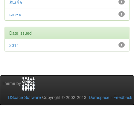
สินเชื่อ
1
เอกชน
1
Date issued
2014
1
Theme by
DSpace Software
Copyright © 2002-2013
Duraspace
-
Feedback