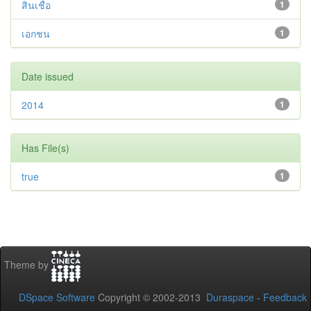
สินเชื่อ
1
เอกชน
1
Date issued
2014
1
Has File(s)
true
1
Theme by
DSpace Software
Copyright © 2002-2013
Duraspace
-
Feedback