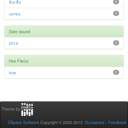
สินเชื่อ
1
เอกชน
1
Date issued
2014
1
Has File(s)
true
1
Theme by
DSpace Software
Copyright © 2002-2013
Duraspace
-
Feedback