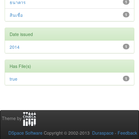
ธนาคาร
1
สินเชื่อ
1
Date issued
2014
1
Has File(s)
true
1
Theme by
DSpace Software
Copyright © 2002-2013
Duraspace
-
Feedback