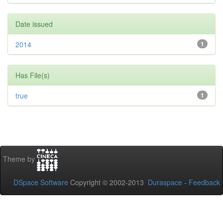
Date issued
2014
1
Has File(s)
true
1
Theme by
DSpace Software
Copyright © 2002-2013
Duraspace
-
Feedback