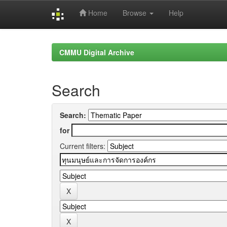
Home
Browse
Help
Skip
navigation
CMMU Digital Archive
Search
Search:
for
Current filters: