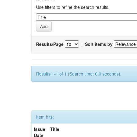
Use filters to refine the search results.
Results/Page
|
Sort items by
Results 1-1 of 1 (Search time: 0.0 seconds).
Item hits:
Issue
Title
Date