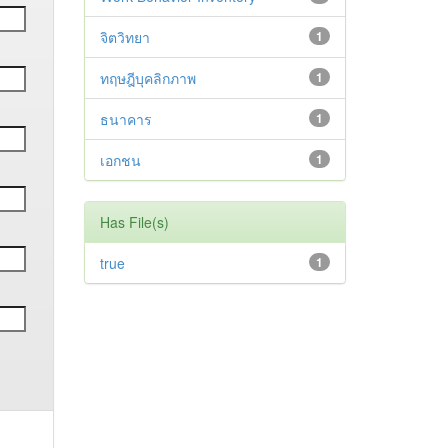
จิตวิทยา
1
ทฤษฎีบุคลิกภาพ
1
ธนาคาร
1
เอกชน
1
Has File(s)
true
1