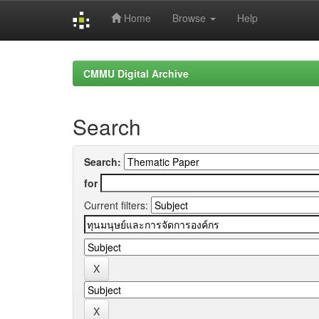
Home
Browse
Help
Skip
navigation
CMMU Digital Archive
Search
Search:
for
Current filters: