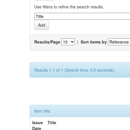
Use filters to refine the search results.
Results/Page
|
Sort items by
Results 1-1 of 1 (Search time: 0.0 seconds).
Item hits:
Issue
Title
Date