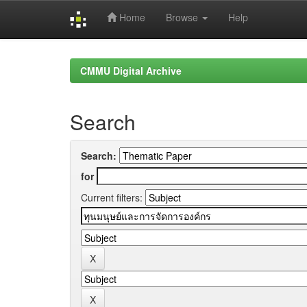
Home
Browse
Help
Skip
navigation
CMMU Digital Archive
Search
Search:
for
Current filters: