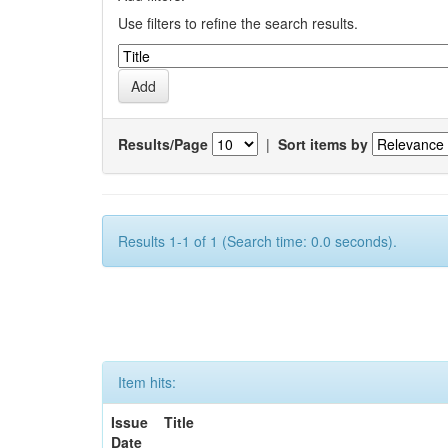
Use filters to refine the search results.
Results/Page
|
Sort items by
Results 1-1 of 1 (Search time: 0.0 seconds).
Item hits:
Issue
Title
Date