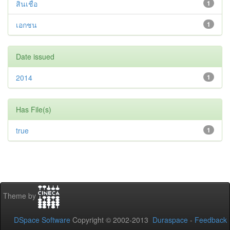
สินเชื่อ
1
เอกชน
1
Date issued
2014
1
Has File(s)
true
1
Theme by
DSpace Software
Copyright © 2002-2013
Duraspace
-
Feedback