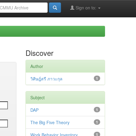
Sign on to:
Discover
Author
วิศิษฎ์สรี ภาวะกุล
1
Subject
DAP
1
The Big Five Theory
1
Work Behavior Inventory
1