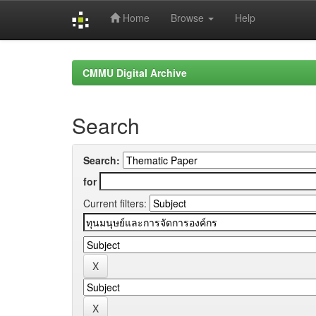
Home
Browse
Help
Skip
navigation
CMMU Digital Archive
Search
Search:
for
Current filters: