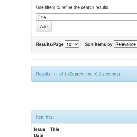
Use filters to refine the search results.
Results/Page
|
Sort items by
Results 1-1 of 1 (Search time: 0.0 seconds).
Item hits:
Issue
Title
Date