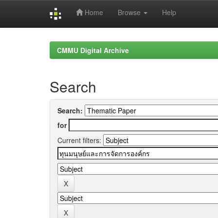
Home
Browse
Help
Skip
navigation
CMMU Digital Archive
Search
Search:
for
Current filters: