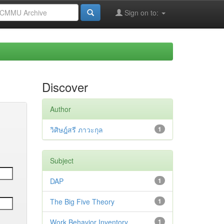
Sign on to:
Discover
Author
วิศิษฎ์สรี ภาวะกุล
1
Subject
DAP
1
The Big Five Theory
1
Work Behavior Inventory
1