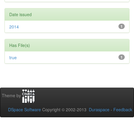
Date issued
2014
1
Has File(s)
true
1
Theme by
DSpace Software
Copyright © 2002-2013
Duraspace
-
Feedback