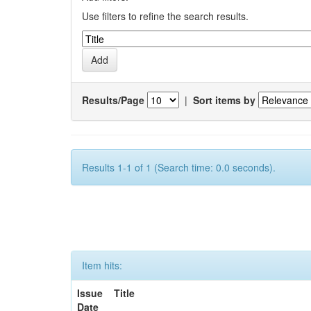
Use filters to refine the search results.
Results/Page
|
Sort items by
Results 1-1 of 1 (Search time: 0.0 seconds).
Item hits:
Issue
Title
Date