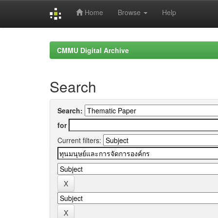
Home
Browse
Help
Skip
navigation
CMMU Digital Archive
Search
Search:
for
Current filters: