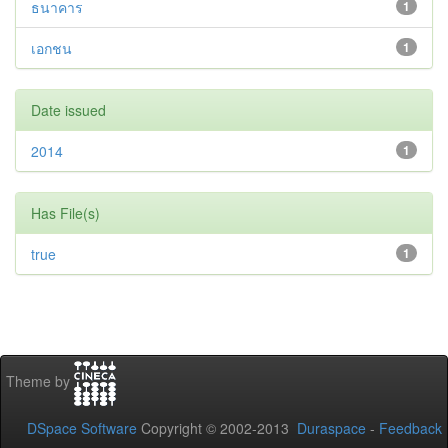
ธนาคาร
1
เอกชน
1
Date issued
2014
1
Has File(s)
true
1
Theme by
DSpace Software
Copyright © 2002-2013
Duraspace
-
Feedback