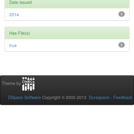
Date issued
2014
1
Has File(s)
true
1
Theme by
DSpace Software
Copyright © 2002-2013
Duraspace
-
Feedback