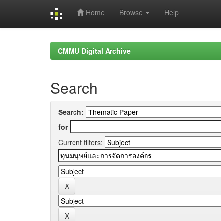
Home
Browse
Help
Skip
navigation
CMMU Digital Archive
Search
Search:
for
Current filters: