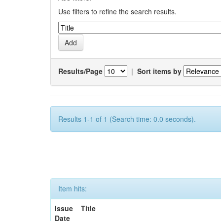
Use filters to refine the search results.
Results/Page
|
Sort items by
Results 1-1 of 1 (Search time: 0.0 seconds).
Item hits:
Issue
Title
Date