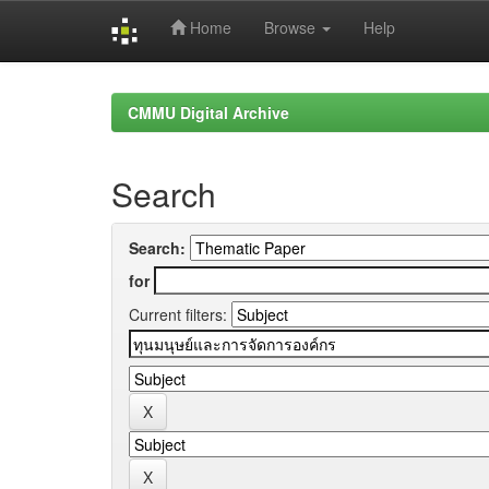
Home
Browse
Help
Skip
navigation
CMMU Digital Archive
Search
Search:
for
Current filters: