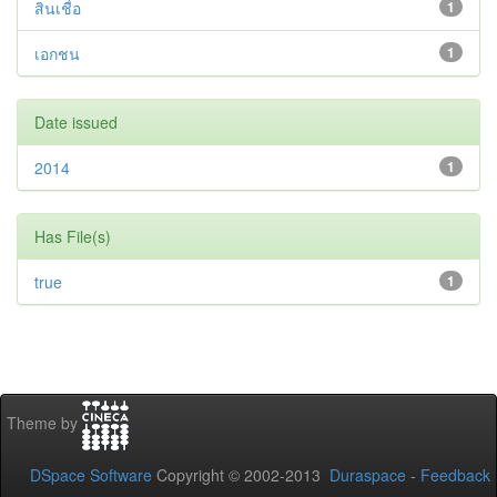
สินเชื่อ
1
เอกชน
1
Date issued
2014
1
Has File(s)
true
1
Theme by
DSpace Software
Copyright © 2002-2013
Duraspace
-
Feedback