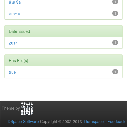
สินเชื่อ
1
เอกชน
1
Date issued
2014
1
Has File(s)
true
1
Theme by
DSpace Software
Copyright © 2002-2013
Duraspace
-
Feedback