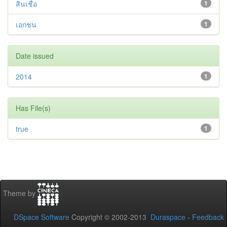
สินเชื่อ
1
เอกชน
1
Date issued
2014
1
Has File(s)
true
1
Theme by
DSpace Software
Copyright © 2002-2013
Duraspace
-
Feedback