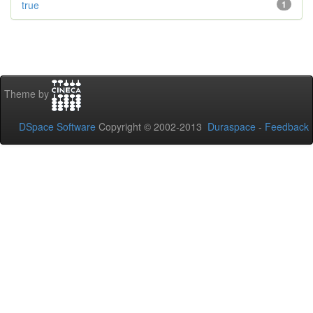
true
1
Theme by
DSpace Software
Copyright © 2002-2013
Duraspace
-
Feedback