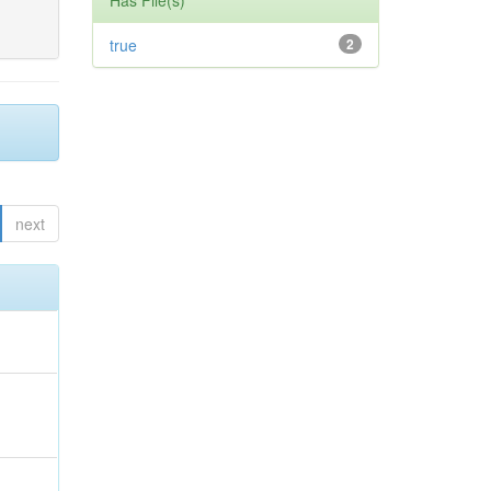
Has File(s)
true
2
next