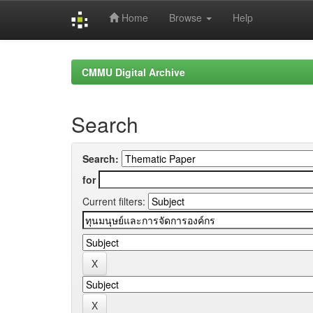
Home
Browse
Help
Skip
navigation
CMMU Digital Archive
Search
Search:
for
Current filters: