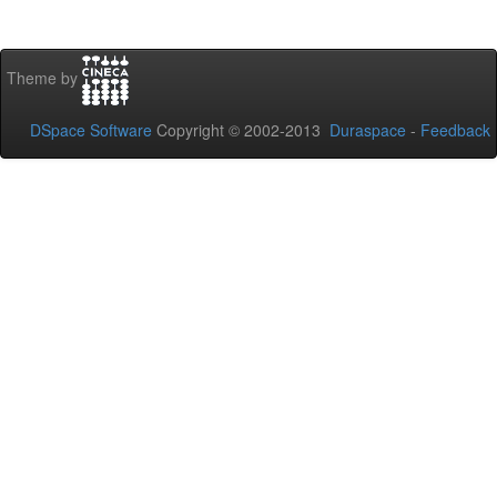
Theme by
DSpace Software
Copyright © 2002-2013
Duraspace
-
Feedback