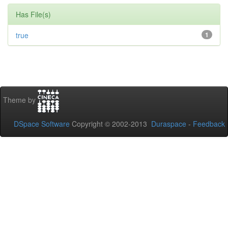
Has File(s)
true
1
Theme by
DSpace Software
Copyright © 2002-2013
Duraspace
-
Feedback