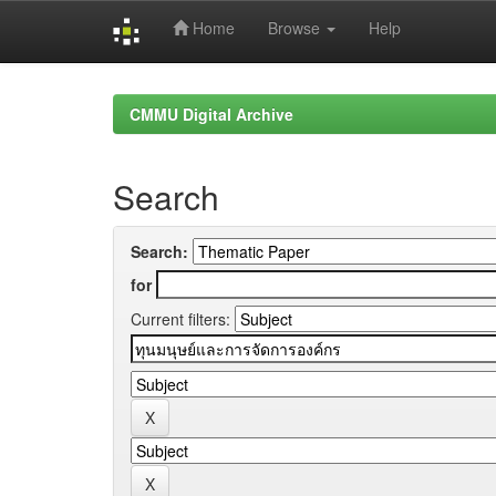
Home
Browse
Help
Skip
navigation
CMMU Digital Archive
Search
Search:
for
Current filters: