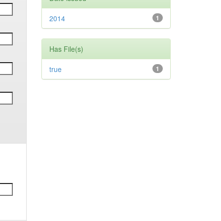
2014
1
Has File(s)
true
1