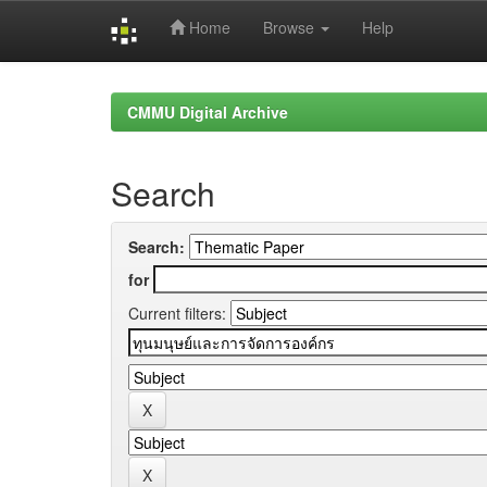
Home
Browse
Help
Skip
navigation
CMMU Digital Archive
Search
Search:
for
Current filters: