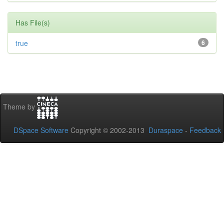
Has File(s)
true
6
Theme by
DSpace Software
Copyright © 2002-2013
Duraspace
-
Feedback