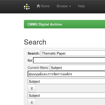
Home
Browse
Help
Skip
navigation
CMMU Digital Archive
Search
Search:
for
Current filters: