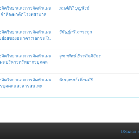
งจิตวิทยาและการจัดทำแผน
มนต์สินี บุญสิงห์
ะจำห้องผ่าตัดโรงพยาบาล
งจิตวิทยาและการจัดทำแผน
วิศิษฎ์สรี ภาวะกุล
อรายย่อยของธนาคารเอกชนใน
งจิตวิทยาและการจัดทำแผน
จุฑาพิพย์ ธีระกิตติจิตร
แผนบริหารทรัพยากรบุคคล
งจิตวิทยาและการจัดทำแผน
พิษณุพงษ์ เทียนศิริ
ากรบุคคลและสารสนเทศ
DSpace S