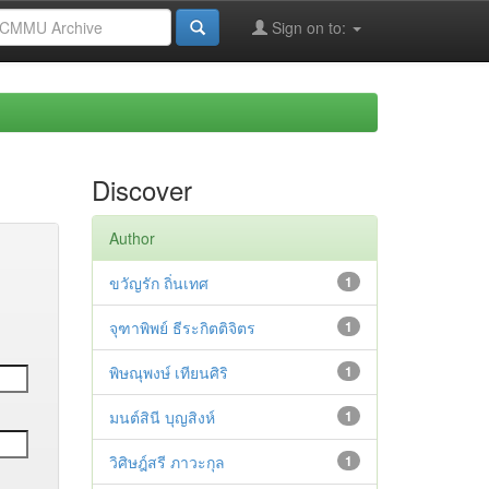
Sign on to:
Discover
Author
ขวัญรัก ถิ่นเทศ
1
จุฑาพิพย์ ธีระกิตติจิตร
1
พิษณุพงษ์ เทียนศิริ
1
มนต์สินี บุญสิงห์
1
วิศิษฎ์สรี ภาวะกุล
1