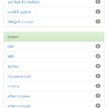
จุฑาพิพย์ ธีระกิตติจิตร
1
มนต์สินี บุญสิงห์
1
วิศิษฎ์สรี ภาวะกุล
1
Subject
DAP
4
WBI
4
จิตวิทยา
4
กรุงเทพมหานคร
1
การขาย
1
ทรัพยากรบุคคล
1
ทรัพยากรมนุษย์
1