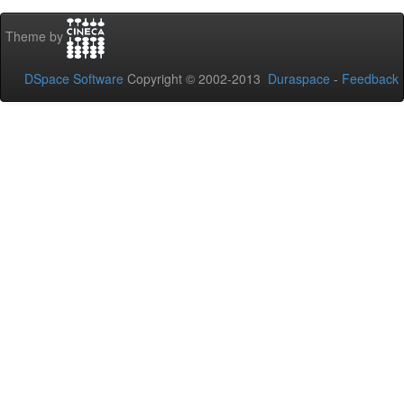
Theme by
DSpace Software
Copyright © 2002-2013
Duraspace
-
Feedback