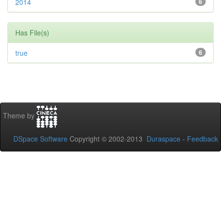
2014
6
Has File(s)
true
6
Theme by
DSpace Software
Copyright © 2002-2013
Duraspace
-
Feedback