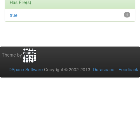
Has File(s)
true
1
Theme by
DSpace Software
Copyright © 2002-2013
Duraspace
-
Feedback