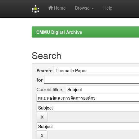
Home
Browse
Help
Skip
navigation
CMMU Digital Archive
Search
Search:
for
Current filters: