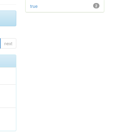
true
2
next