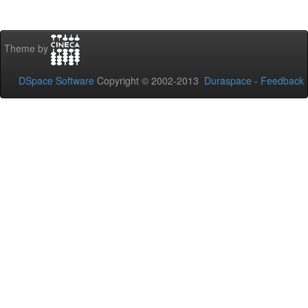
Theme by
DSpace Software
Copyright © 2002-2013
Duraspace
-
Feedback