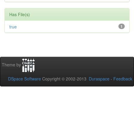
Has File(s)
true
1
Theme by
DSpace Software
Copyright © 2002-2013
Duraspace
-
Feedback