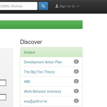
Sign on to:
Discover
Subject
Development Action Plan
1
The Big Five Theory
1
WBI
1
Work Behavior Inventory
1
ทฤษฎีบุคลิกภาพ
1