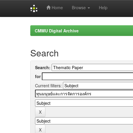
Home
Browse
Help
Skip
navigation
CMMU Digital Archive
Search
Search:
for
Current filters: