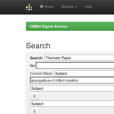
Home
Browse
Help
Skip
navigation
CMMU Digital Archive
Search
Search:
for
Current filters: