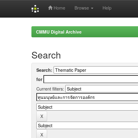
Home
Browse
Help
Skip
navigation
CMMU Digital Archive
Search
Search:
for
Current filters: