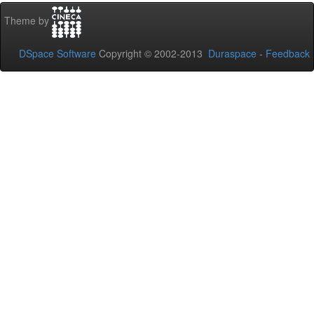
Theme by
DSpace Software
Copyright © 2002-2013
Duraspace
-
Feedback