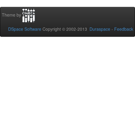
Theme by
DSpace Software
Copyright © 2002-2013
Duraspace
-
Feedback