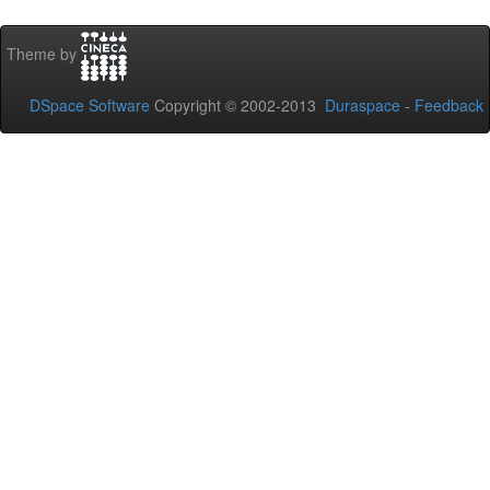
Theme by
DSpace Software
Copyright © 2002-2013
Duraspace
-
Feedback