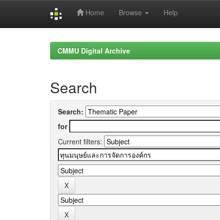
Home
Browse
Help
Skip
navigation
CMMU Digital Archive
Search
Search:
for
Current filters: