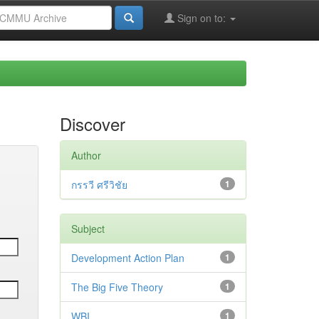
Sign on to:
Discover
Author
กรรวี ศรีวิชัย
1
Subject
Development Action Plan
1
The Big Five Theory
1
WBI
1