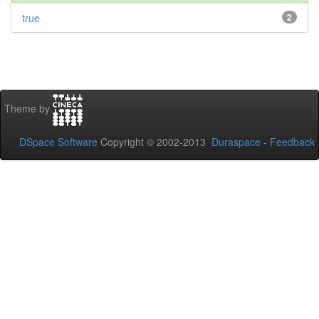
true
2
Theme by
DSpace Software
Copyright © 2002-2013
Duraspace
-
Feedback