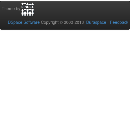
Theme by
DSpace Software
Copyright © 2002-2013
Duraspace
-
Feedback